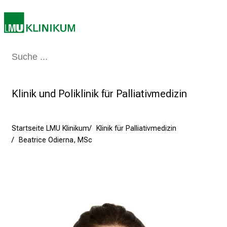
2
5
d
e
n
Medizin & Pflege
Patienten & Besucher
Forschung
Lehre
Das Kli
K
a
r
Klinik und Poliklinik für Palliativmedizin
r
i
e
Startseite LMU Klinikum
Klinik für Palliativmedizin
Beatrice Odierna, MSc
r
e
t
a
g
d
e