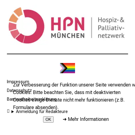
l
l
e
n
u
n
d
g
a
n
z
Impressum
Zur Verbesserung der Funktion unserer Seite verwenden w
h
Datenschutz
Cookies. Bitte beachten Sie, dass mit deaktivierten
e
Barrierefreiheitserklärung
Cookies einige Dienste nicht mehr funktionieren (z.B.
i
Formulare absenden).
t
Anmeldung für Redakteure
l
➜
Mehr Informationen
OK
i
c
2026 © LMU Klinikum - Klinik und Poliklinik für Palliativmedizin