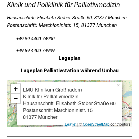
Selbst-Bildung von mit Familie geflüchteten
p
Klinik und Poliklinik für Palliativmedizin
Geschichte der Sozialen Arbeit
Mädchen in Deutschland", Institut für Ethnologie,
i
Ludwig-Maximilians-Universität
r
Hausanschrift: Elisabeth-Stöber-Straße 60, 81377 München
Partizipative Forschung
Postanschrift: Marchioninistr. 15, 81377 München
i
2019
Fachstelle Jugendarbeit
in der
Medizinethnologie
e
Migrationsgesellschaft, Kreisjugendring München-
+49 89 4400 74930
r
Stadt
e
+49 89 4400 74939
n
seit 2017
Promotion
bei Prof. Martin Sökefeld,
Lageplan
d
Institut für Ethnologie, Ludwig-Maximilians-
Lageplan
Palliativstation während Umbau
e
Universität
r
2015 - 2019
Pädagogische Mitarbeiterin
in den
×
+
E
LMU Klinikum Großhadern
Projekten "Lok Arrival – Freizeitstätte für
i
Klinik für Palliativmedizin
−
geflüchtete Kinder und Jugendliche" und
Hausanschrift: Elisabeth-Stöber-Straße 60
n
"Willkommen in München (WiM)", Kreisjugendring
Postanschrift: Marchioninistr. 15
b
München-Stadt
81377 München
l
Leaflet
| ©
OpenStreetMap
contributors
i
2014 – 2015
Wissenschaftliche Hilfskraft
:
c
Tutorium zur Vorlesung "Einführung in die