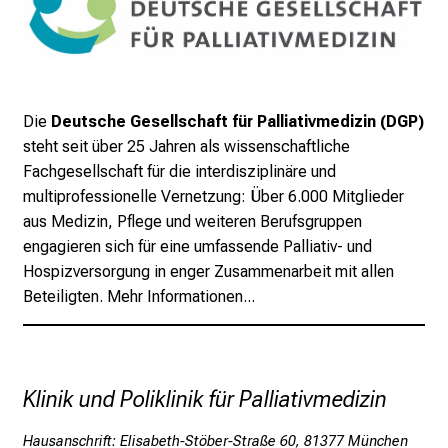
d
e
r
E
i
Die
Deutsche Gesellschaft für Palliativmedizin (DGP)
n
steht seit über 25 Jahren als wissenschaftliche
b
Fachgesellschaft für die interdisziplinäre und
l
multiprofessionelle Vernetzung: Über 6.000 Mitglieder
i
aus Medizin, Pflege und weiteren Berufsgruppen
c
engagieren sich für eine umfassende Palliativ- und
k
Hospizversorgung in enger Zusammenarbeit mit allen
e
Beteiligten.
Mehr Informationen...
i
n
d
e
Klinik und Poliklinik für Palliativmedizin
n
a
Hausanschrift: Elisabeth-Stöber-Straße 60, 81377 München