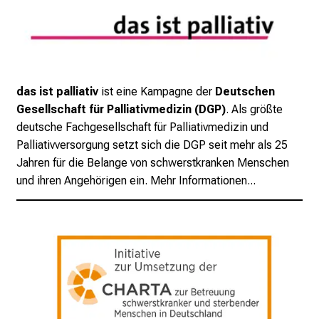
m
L
M
U
K
das ist palliativ
ist eine Kampagne der
Deutschen
l
Gesellschaft für Palliativmedizin (DGP)
. Als größte
i
deutsche Fachgesellschaft für Palliativmedizin und
n
Palliativversorgung setzt sich die DGP seit mehr als 25
i
Jahren für die Belange von schwerstkranken Menschen
k
und ihren Angehörigen ein.
Mehr Informationen...
u
m
–
e
i
n
T
a