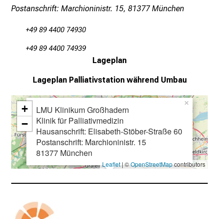
Postanschrift: Marchioninistr. 15, 81377 München
n
s
+49 89 4400 74930
p
r
+49 89 4400 74939
u
Lageplan
c
Lageplan
Palliativstation während Umbau
h
s
×
v
+
LMU Klinikum Großhadern
o
Klinik für Palliativmedizin
−
Hausanschrift: Elisabeth-Stöber-Straße 60
l
Postanschrift: Marchioninistr. 15
l
81377 München
e
Leaflet
| ©
OpenStreetMap
contributors
n
u
n
d
g