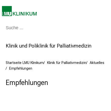
r
i
e
r
e
Medizin & Pflege
Patienten & Besucher
Forschung
Lehre
Das Kli
t
a
Klinik und Poliklinik für Palliativmedizin
g
d
e
Startseite LMU Klinikum
Klinik für Palliativmedizin
Aktuelles
r
Empfehlungen
P
f
Empfehlungen
l
e
g
e
a