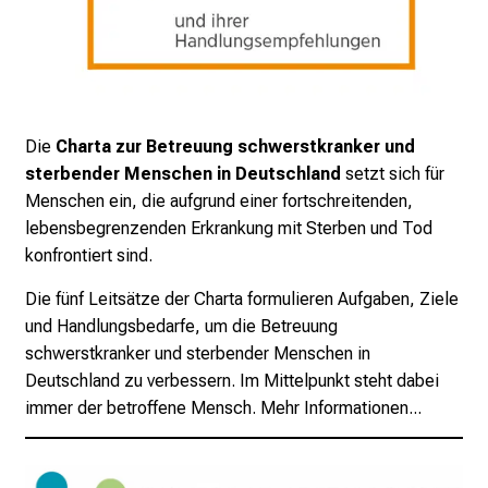
g
v
o
l
l
Die
Charta zur Betreuung schwerstkranker und
e
sterbender Menschen in Deutschland
setzt sich für
r
Menschen ein, die aufgrund einer fortschreitenden,
i
lebensbegrenzenden Erkrankung mit Sterben und Tod
n
konfrontiert sind.
s
p
Die fünf Leitsätze der Charta formulieren Aufgaben, Ziele
i
und Handlungsbedarfe, um die Betreuung
r
schwerstkranker und sterbender Menschen in
i
Deutschland zu verbessern. Im Mittelpunkt steht dabei
e
immer der betroffene Mensch.
Mehr Informationen...
r
e
n