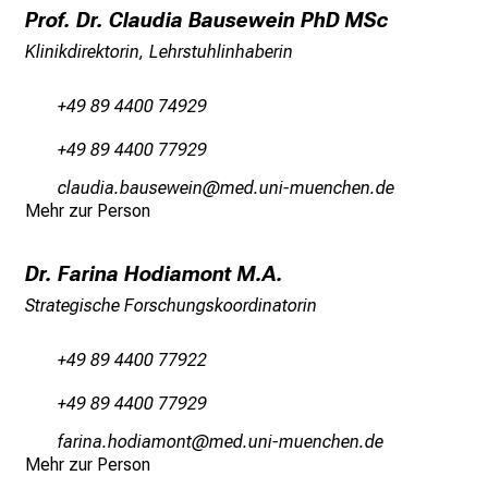
Prof. Dr. Claudia Bausewein PhD MSc
r
e
Klinikdirektorin, Lehrstuhlinhaberin
t
a
+49 89 4400 74929
g
+49 89 4400 77929
d
e
yYädgfmlg-jgfciéilu
vim-fulhvfiuyziusmi
Mehr zur Person
r
P
f
Dr. Farina Hodiamont M.A.
l
Strategische Forschungskoordinatorin
e
g
+49 89 4400 77922
e
+49 89 4400 77929
a
m
wgplug zümlgvüub
vim fulhnvfiuyziu mi
L
Mehr zur Person
M