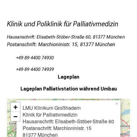
U
K
l
Klinik und Poliklinik für Palliativmedizin
i
Hausanschrift: Elisabeth-Stöber-Straße 60, 81377 München
n
Postanschrift: Marchioninistr. 15, 81377 München
i
k
+49 89 4400 74930
u
m
+49 89 4400 74939
–
Lageplan
e
Lageplan
Palliativstation während Umbau
i
n
×
+
T
LMU Klinikum Großhadern
Klinik für Palliativmedizin
a
−
Hausanschrift: Elisabeth-Stöber-Straße 60
g
Postanschrift: Marchioninistr. 15
v
81377 München