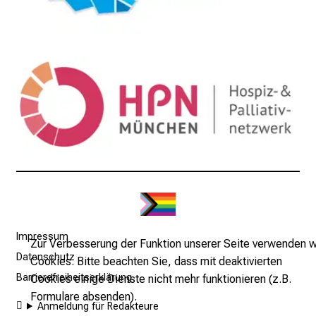
r
E
i
n
b
l
i
c
k
e
i
n
d
e
Impressum
Zur Verbesserung der Funktion unserer Seite verwenden w
n
Datenschutz
Cookies. Bitte beachten Sie, dass mit deaktivierten
a
Barrierefreiheitserklärung
Cookies einige Dienste nicht mehr funktionieren (z.B.
n
Formulare absenden).
s
Anmeldung für Redakteure