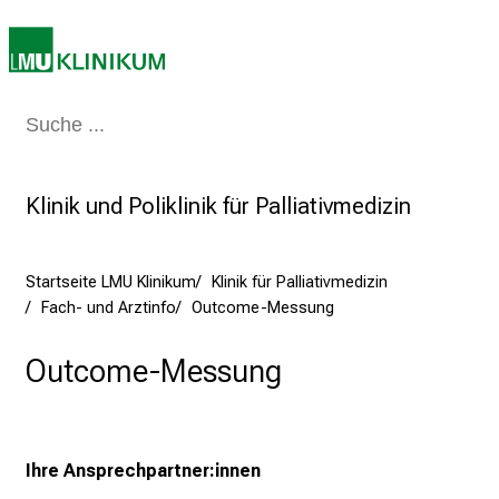
.
J
u
n
Medizin & Pflege
Patienten & Besucher
Forschung
Lehre
Das Kli
i
2
0
Klinik und Poliklinik für Palliativmedizin
2
5
d
Startseite LMU Klinikum
Klinik für Palliativmedizin
e
Fach- und Arztinfo
Outcome-Messung
n
K
Outcome-Messung
a
r
r
i
Ihre Ansprechpartner:innen
e