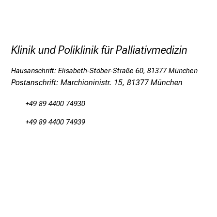
Gesell D., Wikert J., Hriskov
care needs in dementia: a quali
02066-4
Klinik und Poliklinik für Palliativmedizin
Hodiamont, F., Hock, H., Elli
Hausanschrift: Elisabeth-Stöber-Straße 60, 81377 München
Postanschrift: Marchioninistr. 15, 81377 München
+49 89 4400 74930
+49 89 4400 74939