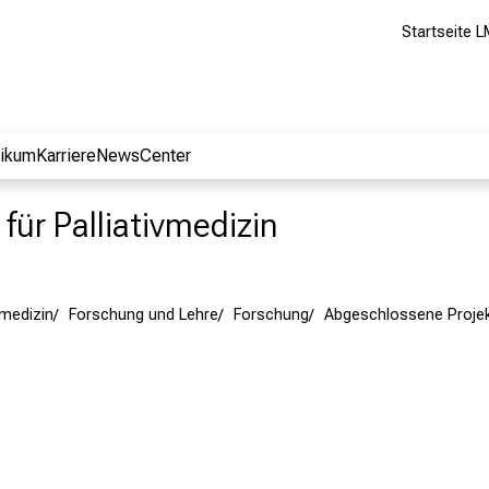
Startseite L
nikum
Karriere
NewsCenter
k für Palliativmedizin
ivmedizin
Forschung und Lehre
Forschung
Abgeschlossene Proje