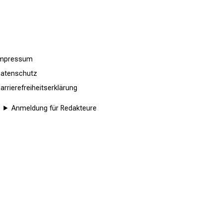
 support the assessment of palliative
tps://doi.org/10.1186/s12904-026-
-Schmid, J.,
Impressum
atenschutz
arrierefreiheitserklärung
Anmeldung für Redakteure