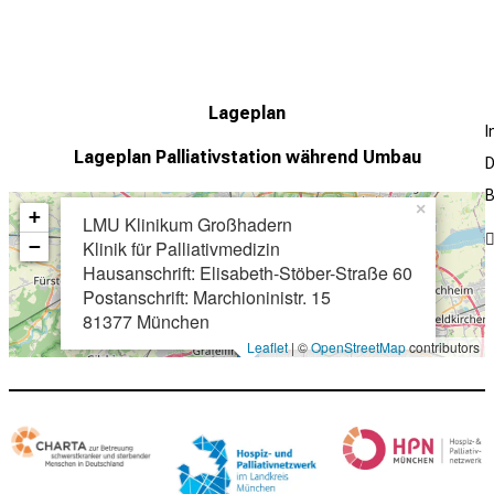
a K.
, Veliq, A.,
Bausewein C
. Developing information material to
tative participatory approach. BMC Palliat Care 25, 90 (2026).
ht
Lageplan
s-Smith, C., Evans, C., de Wolf-Linder, S., Jünger, S., Diehl
Lageplan
Palliativstation während Umbau
D
B
×
+
LMU Klinikum Großhadern
−
Klinik für Palliativmedizin
Hausanschrift: Elisabeth-Stöber-Straße 60
Postanschrift: Marchioninistr. 15
81377 München
Leaflet
| ©
OpenStreetMap
contributors