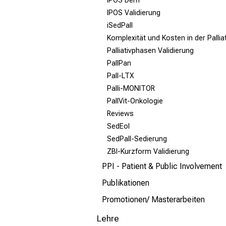
IPOS Dem
IPOS Validierung
iSedPall
Komplexität und Kosten in der Palli
Palliativphasen Validierung
PallPan
Pall-LTX
Palli-MONITOR
PallVit-Onkologie
Reviews
SedEol
SedPall-Sedierung
ZBI-Kurzform Validierung
PPI - Patient & Public Involvement
Publikationen
Promotionen/ Masterarbeiten
Lehre