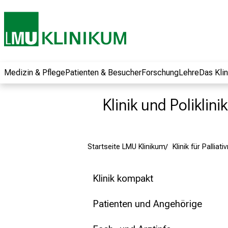
und erhalten Sie
spannende
Informationen zu
Jobs, Ausbildungen
und
Weiterbildungen.
Medizin & Pflege
Patienten & Besucher
Forschung
Lehre
Das Kli
Kommen Sie
vorbei, tauschen
Klinik und Poliklini
Sie sich mit
Kollegen aus und
lassen Sie sich von
Startseite LMU Klinikum
Klinik für Palliat
der gelebten
Pflegewissenschaft
begeistern – ganz
Klinik kompakt
unverbindlich und
ohne Anmeldung.
Patienten und Angehörige