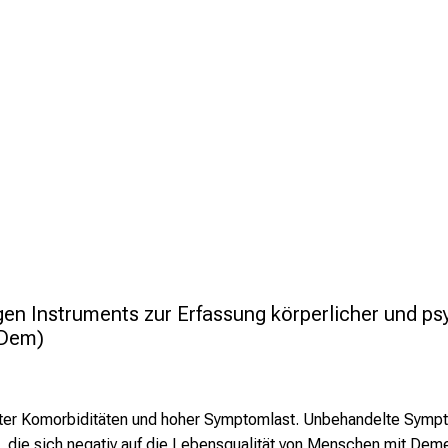
en Instruments zur Erfassung körperlicher und psy
-Dem)
ter Komorbiditäten und hoher Symptomlast. Unbehandelte Symp
 die sich negativ auf die Lebensqualität von Menschen mit Deme